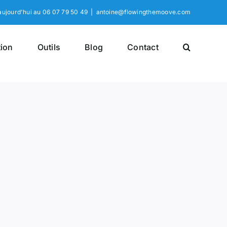
ujourd'hui au 06 07 79 50 49‬
|
antoine@flowingthemoove.com
tion
Outils
Blog
Contact